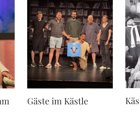
Käs
amm
Gäste im Kästle