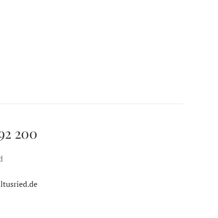
 92 200
d
tusried.de