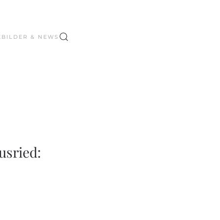
E
BILDER & NEWS
usried: