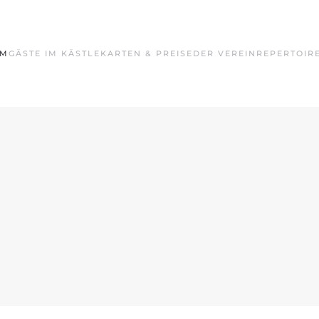
MM
GÄSTE IM KÄSTLE
KARTEN & PREISE
DER VEREIN
REPERTOIR