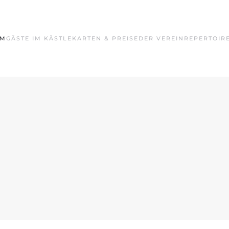
MM
GÄSTE IM KÄSTLE
KARTEN & PREISE
DER VEREIN
REPERTOIR